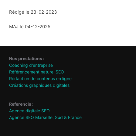
Rédigé le 23-02-2023
MAJ le 04-12-2025
Nos prestations :
Coaching d'entreprise
Référencement naturel SEO
Rédaction de contenus en ligne
Créations graphiques digitales
Referencis :
Agence digitale SEO
Agence SEO Marseille, Sud & France